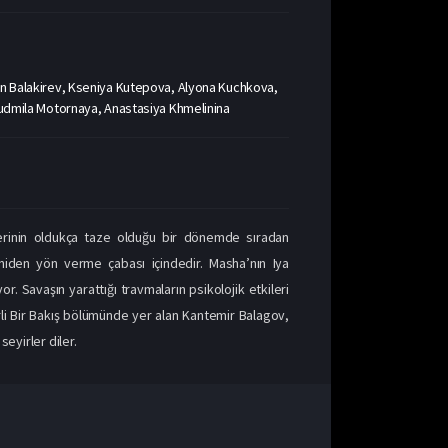
tin Balakirev, Kseniya Kutepova, Alyona Kuchkova,
yudmila Motornaya, Anastasiya Khmelinina
lerinin oldukça taze olduğu bir dönemde sıradan
niden yön verme çabası içindedir. Masha’nın Iya
or. Savaşın yarattığı travmaların psikolojik etkileri
elirli Bir Bakış bölümünde yer alan Kantemir Balagov,
eyirler diler.