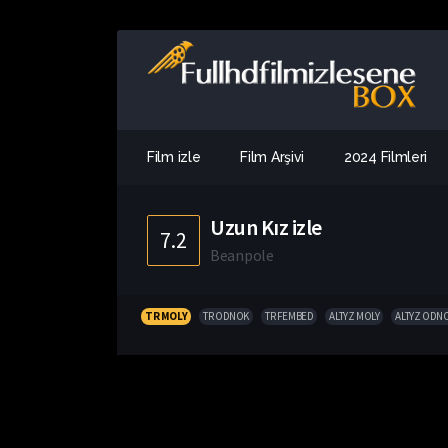
Film izle
Film Arşivi
2024 Filmleri
Uzun Kız izle
7.2
Beanpole
TR MOLY
TR ODNOK
TR FEMBED
ALTYZ MOLY
ALTYZ ODN