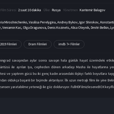
Film Süresi
2 saat 10 dakika
Ülke
Rusya
Yönetmen
Kantemir Balagov
oria Miroshnichenko, Vasilisa Perelygina, Andrey Bykov, Igor Shirokov, Konstan
 Veniamin Kac, Olga Dragunova, Denis Kozinets, Alisa Oleynik, Dmitri Belkin, L
2019 Filmleri
Dram Filmleri
imdb 7+ Filmler
ningrad savaşından aylar sonra savaşın hala günlük hayat üzerindeki etki
üntüsü ile ayrılan Iya, cepheden dönen arkadaşı Masha ile hayatlarına ye
tesi ve yaptırım gücü bu iki genç kadın arasındaki ilişkiyi farklı boyutlara taşıy
ndan oldukça başarılı bir biçimde aktarılıyor. İlk uzun metrajlı filmi ile yine B
nsen yaratabilme yeteneği ile göz dolduruyor. FullHDFilmizleseneBOX keyifli s