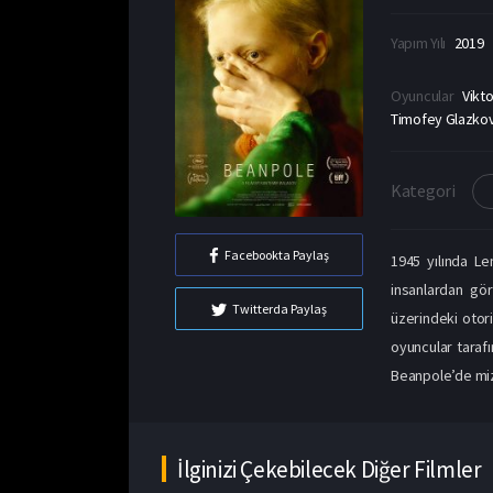
Yapım Yılı
2019
Oyuncular
Vikt
Timofey Glazkov,
Kategori
Facebookta Paylaş
1945 yılında Le
insanlardan gör
Twitterda Paylaş
üzerindeki otori
oyuncular tarafı
Beanpole’de miza
İlginizi Çekebilecek Diğer Filmler