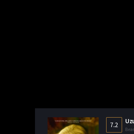
Uzu
7.2
Bea