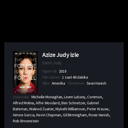
Azize Judy izle
Saint Judy
Yapım Yılı
2018
Film Süresi
1 saat 46 dakika
Ülke
Amerika
Yönetmen
Sean Hanish
Oyuncular
Michelle Monaghan, Leem Lubany, Common,
Alfred Molina, Alfre Woodard, Ben Schnetzer, Gabriel
Bateman, Waleed Zuaiter, Mykelti Williamson, Peter Krause,
Aimee Garcia, Kevin Chapman, Gil Birmingham, Roxie Hanish,
Rob Brownstein