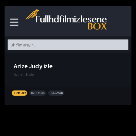
Azize Judy izle
Saint Judy
TR MOLY
TR ODNOK
FRAGMAN