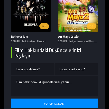
6.5
5.5
Believer izle
Arı Maya 2 izle
Ye
i
2018 Filmleri
,
Tavsiye Filmler
,
Aksiyon Filmleri
,
Gerilim Filmleri
2018 Filmleri
,
Suç Filmleri
,
Animasyon Filmleri
,
Komedi F
201
Film Hakkındaki Düşüncelerinizi
Paylaşın