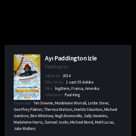
Ayı Paddington izle
Paddington
Yapım Yılı
2014
Film Süresi
1 saat 35 dakika
Ülke
İngiltere, Fransa, Amerika
Yönetmen
Paul King
Oyuncular
Tim Downie, Madeleine Worrall, Lottie Steer,
Geoffrey Palmer, Theresa Watson, Imelda Staunton, Michael
Gambon, Ben Whishaw, Hugh Bonneville, Sally Hawkins,
Madeleine Harris, Samuel Joslin, Michael Bond, Matt Lucas,
Julie Walters