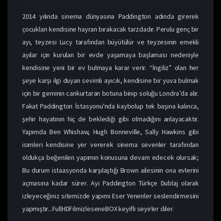
2014 yılında sinema dünyasına Paddington adında girerek
çocukları kendisine hayran bırakacak tarzdadır. Perulu genç bir
ayı, teyzesi Lucy tarafından büyütülür ve teyzesinin emekli
ayılar için kurulan bir evde yaşamaya başlaması nedeniyle
kendisine yeni bir ev bulmaya karar verir. “İngiliz” olan her
şeye karşı ilgi duyan sevimli ayıcık, kendisine bir yuva bulmak
için bir geminin cankurtaran botuna binip soluğu Londra’da alır.
Fakat Paddington İstasyonu'nda kaybolup tek başına kalınca,
şehir hayatının hiç de beklediği gibi olmadığını anlayacaktır.
Yapımda Ben Whishaw, Hugh Bonneville, Sally Hawkins gibi
isimleri kendisine yer vererek sinema sevenler tarafından
oldukça beğenilen yapımın konusuna devam edecek olursak;
Bu durum istaasyonda karşılaştığı Brown ailesinin ona evlerini
açmasına kadar sürer. Ayı Paddington Türkçe Dublaj olarak
izleyeceğiniz sitemizde yapımı Eser Yenenler seslendirmesini
yapmıştır...FullHDFilmizleseneBOX keyifli seyirler diler.