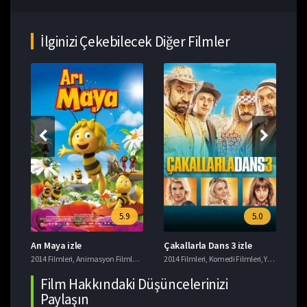
İlginizi Çekebilecek Diğer Filmler
5.9
5.0
Arı Maya izle
Çakallarla Dans 3 izle
Mo
siye Filmler
er
2014 Filmleri
,
Animasyon Filmleri
,
Komedi Filmleri
2014 Filmleri
,
Macera Filmleri
,
Komedi Filmleri
,
Yerli Filmler
201
Film Hakkındaki Düşüncelerinizi
Paylaşın