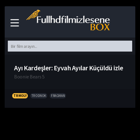
Ayı Kardeşler: Eyvah Ayılar Küçüldü izle
Boonie Bears 5
TR MOLY
TR ODNOK
FRAGMAN