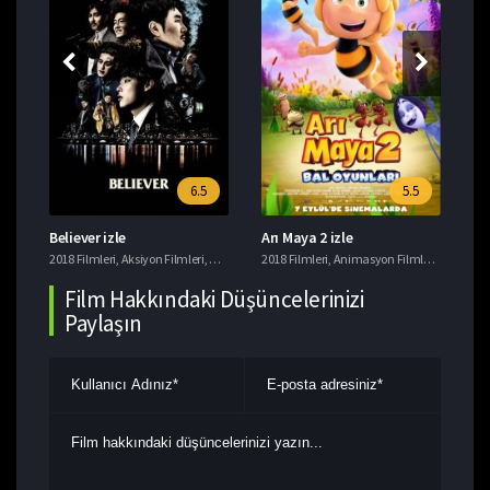
6.5
5.5
Believer izle
Arı Maya 2 izle
Ye
i
2018 Filmleri
,
Tavsiye Filmler
,
Aksiyon Filmleri
,
Gerilim Filmleri
2018 Filmleri
,
Suç Filmleri
,
Animasyon Filmleri
,
Komedi F
201
Film Hakkındaki Düşüncelerinizi
Paylaşın