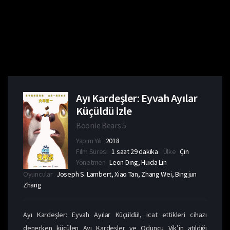
Ayı Kardeşler: Eyvah Ayılar
Küçüldü izle
Boonie Bears 5
Yapım Yılı
2018
Film Süresi
1 saat 29 dakika
Ülke
Çin
Yönetmen
Leon Ding, Huida Lin
Oyuncular
Joseph S. Lambert, Xiao Tan, Zhang Wei, Bingjun
Zhang
Ayı Kardeşler: Eyvah Ayılar Küçüldü!, icat ettikleri cihazı
denerken küçülen Ayı Kardeşler ve Oduncu Vik’in atıldığı