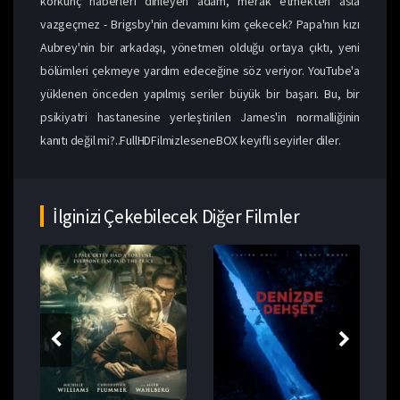
korkunç haberleri dinleyen adam, merak etmekten asla
vazgeçmez - Brigsby'nin devamını kim çekecek? Papa'nın kızı
Aubrey'nin bir arkadaşı, yönetmen olduğu ortaya çıktı, yeni
bölümleri çekmeye yardım edeceğine söz veriyor. YouTube'a
yüklenen önceden yapılmış seriler büyük bir başarı. Bu, bir
psikiyatri hastanesine yerleştirilen James'in normalliğinin
kanıtı değil mi?..FullHDFilmizleseneBOX keyifli seyirler diler.
İlginizi Çekebilecek Diğer Filmler