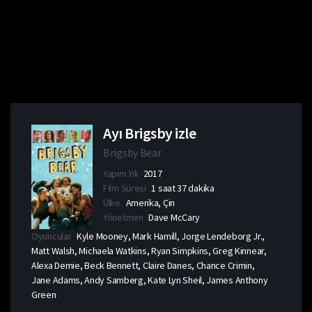
Ayı Brigsby izle
Brigsby Bear
Yapım Yılı
2017
Film Süresi
1 saat 37 dakika
Ülke
Amerika, Çin
Yönetmen
Dave McCary
Oyuncular
Kyle Mooney, Mark Hamill, Jorge Lendeborg Jr.,
Matt Walsh, Michaela Watkins, Ryan Simpkins, Greg Kinnear,
Alexa Demie, Beck Bennett, Claire Danes, Chance Crimin,
Jane Adams, Andy Samberg, Kate Lyn Sheil, James Anthony
Green