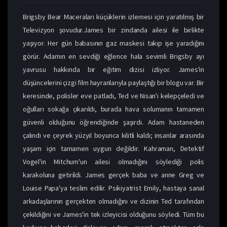
Brigsby Bear Maceraları küçüklerin izlemesi için yaratılmış bir
Televizyon şovudur.James bir zindanda ailesi ile birlikte
yaşıyor. Her gün babasının gaz maskesi takıp işe yaradığını
görür. Adamın en sevdiği eğlence hala sevimli Brigsby ayı
yavrusu hakkında bir eğitim dizisi izliyor. James'in
düşüncelerini çizgi film hayranlarıyla paylaştığı bir blogu var. Bir
keresinde, polisler eve patladı, Ted ve Nisan'ı kelepçeledi ve
oğulları sokağa çıkarıldı, burada hava solumanın tamamen
güvenli olduğunu öğrendiğinde şaşırdı. Adam hastaneden
çalındı ​​ve çeyrek yüzyıl boyunca kilitli kaldı; insanlar arasında
yaşam için tamamen uygun değildir. Kahraman, Detektif
Vogel'in Mitchum'un ailesi olmadığını söylediği polis
karakoluna getirildi. James gerçek baba ve anne Greg ve
Louise Papa'ya teslim edilir. Psikiyatrist Emily, hastaya sanal
arkadaşlarının gerçekten olmadığını ve dizinin Ted tarafından
çekildiğini ve James'in tek izleyicisi olduğunu söyledi. Tüm bu