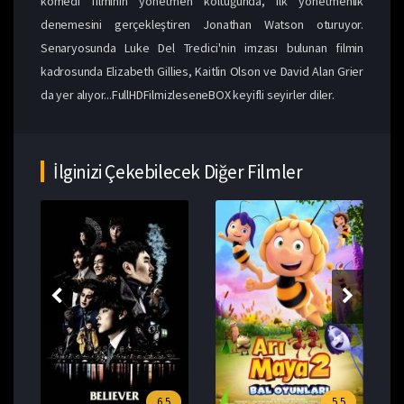
komedi filminin yönetmen koltuğunda, ilk yönetmenlik
denemesini gerçekleştiren Jonathan Watson oturuyor.
Senaryosunda Luke Del Tredici'nin imzası bulunan filmin
kadrosunda Elizabeth Gillies, Kaitlin Olson ve David Alan Grier
da yer alıyor...FullHDFilmizleseneBOX keyifli seyirler diler.
İlginizi Çekebilecek Diğer Filmler
6.5
5.5