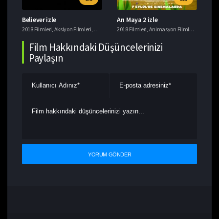
Believer izle
Arı Maya 2 izle
Ye
i
2018 Filmleri
,
Tavsiye Filmler
,
Aksiyon Filmleri
,
Gerilim Filmleri
2018 Filmleri
,
Suç Filmleri
,
Animasyon Filmleri
,
Komedi F
201
Film Hakkındaki Düşüncelerinizi
Paylaşın