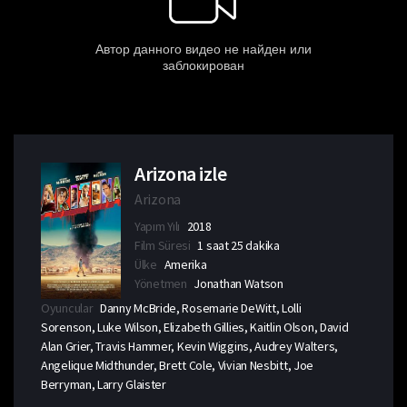
Arizona izle
Arizona
Yapım Yılı
2018
Film Süresi
1 saat 25 dakika
Ülke
Amerika
Yönetmen
Jonathan Watson
Oyuncular
Danny McBride, Rosemarie DeWitt, Lolli
Sorenson, Luke Wilson, Elizabeth Gillies, Kaitlin Olson, David
Alan Grier, Travis Hammer, Kevin Wiggins, Audrey Walters,
Angelique Midthunder, Brett Cole, Vivian Nesbitt, Joe
Berryman, Larry Glaister