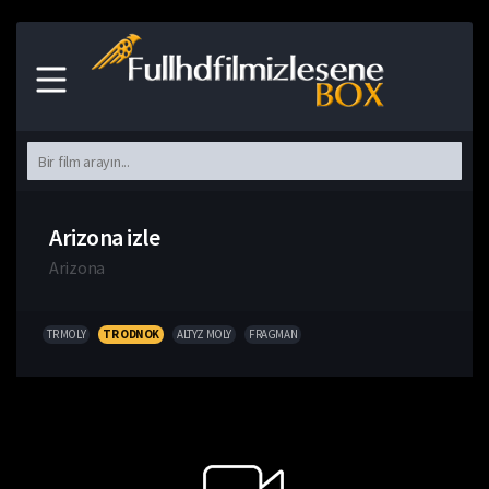
Arizona izle
Arizona
TR MOLY
TR ODNOK
ALTYZ MOLY
FRAGMAN