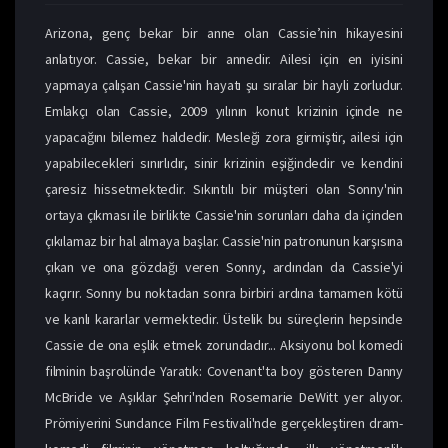
Arizona, genç bekar bir anne olan Cassie’nin hikayesini
anlatıyor. Cassie, bekar bir annedir. Ailesi için en iyisini
yapmaya çalışan Cassie'nin hayatı şu sıralar bir hayli zorludur.
Emlakçı olan Cassie, 2009 yılının konut krizinin içinde ne
yapacağını bilemez haldedir. Mesleği zora girmiştir, ailesi için
yapabilecekleri sınırlıdır, sinir krizinin eşiğindedir ve kendini
çaresiz hissetmektedir. Sıkıntılı bir müşteri olan Sonny'nin
ortaya çıkması ile birlikte Cassie'nin sorunları daha da içinden
çıkılamaz bir hal almaya başlar. Cassie'nin patronunun karşısına
çıkan ve ona gözdağı veren Sonny, ardından da Cassie'yi
kaçırır. Sonny bu noktadan sonra birbiri ardına tamamen kötü
ve kanlı kararlar vermektedir. Üstelik bu süreçlerin hepsinde
Cassie de ona eşlik etmek zorundadır... Aksiyonu bol komedi
filminin başrolünde Yaratık: Covenant'ta boy gösteren Danny
McBride ve Aşıklar Şehri'nden Rosemarie DeWitt yer alıyor.
Prömiyerini Sundance Film Festivali'nde gerçekleştiren dram-