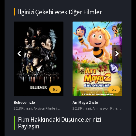
İlginizi Çekebilecek Diğer Filmler
6.5
5.5
Believer izle
Arı Maya 2 izle
Ye
i
2018 Filmleri
,
Tavsiye Filmler
,
Aksiyon Filmleri
,
Gerilim Filmleri
2018 Filmleri
,
Suç Filmleri
,
Animasyon Filmleri
,
Komedi F
201
Film Hakkındaki Düşüncelerinizi
Paylaşın