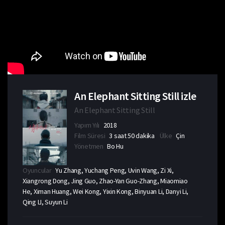
An Elephant Sitting Still izle
An Elephant Sitting Still
Yapım Yılı
2018
Film Süresi
3 saat 50 dakika
Ülke
Çin
Yönetmen
Bo Hu
Oyuncular
Yu Zhang, Yuchang Peng, Uvin Wang, Zi Xi,
Xiangrong Dong, Jing Guo, Zhao-Yan Guo-Zhang, Miaomiao
He, Ximan Huang, Wei Kong, Yixin Kong, Binyuan Li, Danyi Li,
Qing LI, Suyun Li