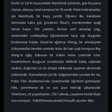
Derler ki Çin’in kuzeyindeki Manzhouli şehrinde, gün boyunca
oturan, dünyayı umursamayan bir fil vardır. Filmin kahramanları
için Manzhouli, bir kaçış yeridir. Öğrenci Bu, kendisine
durmadan kaba güç gösteren Shuai’i, merdivenden aşağı
iterek kaçar. Öte yandan, Bu’nun sınıf arkadaşı Ling,
annesinden uzaklaştıkça öğretmenine karşı aşk duyguları
beslemeye başlar. Shuai’nin ağabeyi Cheng, bir arkadaşının
özkıyımından kendini sorumlu tutar. Bu’nun yaşlı komşusu Bay
Wang’ın oğlu, babasını bir bakım evine yatırmak ister.
Karakterlerin duygusal sorunlarıyla nihilistik bakış açılarının
nedeni, doğrudan ya da dolaylı etkileriyle yaşanan ekonomik
çöküntüdür. Romanlarıyla Çin’de dalgalanmalar yaratan Bo Hu,
Pekin Film Akademisi’nde yönetmenlik öğrenimi görmüştür.
Film, yönetmenin ilk ve son uzun metrajlı çalışmasıdır.
Yönetmen, 29 yaşındayken, 2017 yılında, yaşamına kendi eliyle
son vermiştir... FullHDFilmizleseneBOX keyifli seyirler diler.