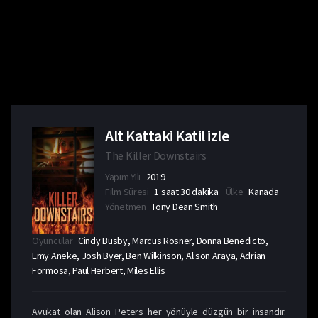
Alt Kattaki Katil izle
The Killer Downstairs
Yapım Yılı
2019
Film Süresi
1 saat 30 dakika
Ülke
Kanada
Yönetmen
Tony Dean Smith
Oyuncular
Cindy Busby, Marcus Rosner, Donna Benedicto,
Emy Aneke, Josh Byer, Ben Wilkinson, Alison Araya, Adrian
Formosa, Paul Herbert, Miles Ellis
Avukat olan Alison Peters her yönüyle düzgün bir insandır.