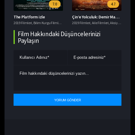
7.0
4.7
The Platform izle
Çin’e Yolculuk: Demir Maskenin Gizemi izle
Da
eri
2019 Filmleri
,
Macera Filmleri
,
Bilim Kurgu Filmleri
,
Gerilim Filmleri
2019 Filmleri
,
imdb 7+ Filmler
,
Aile Filmleri
,
,
Aksiyon Filmleri
Korku Filmleri
201
,
T
,
Film Hakkındaki Düşüncelerinizi
Paylaşın