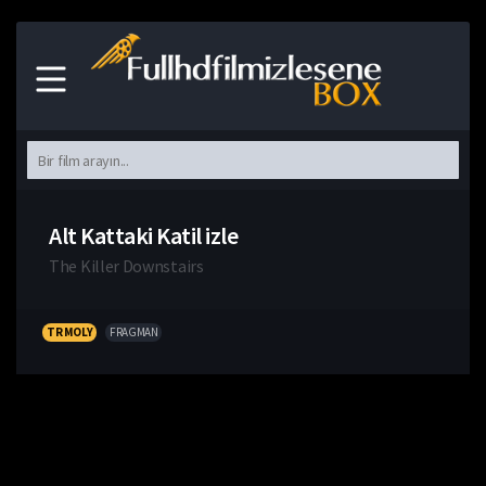
Alt Kattaki Katil izle
The Killer Downstairs
TR MOLY
FRAGMAN