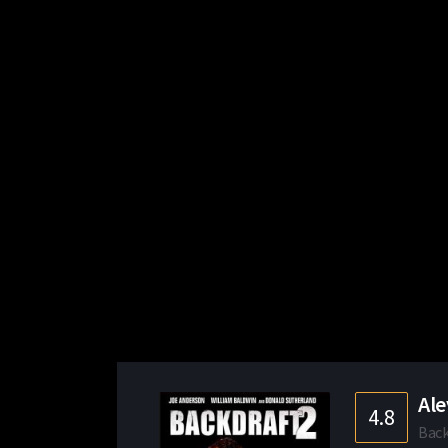
Ale
4.8
Back