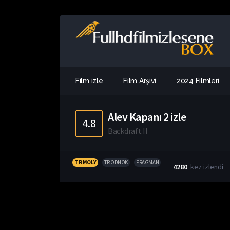
Film izle
Film Arşivi
2024 Filmleri
Alev Kapanı 2 izle
4.8
Backdraft II
TR MOLY
TR ODNOK
FRAGMAN
4280
kez izlendi