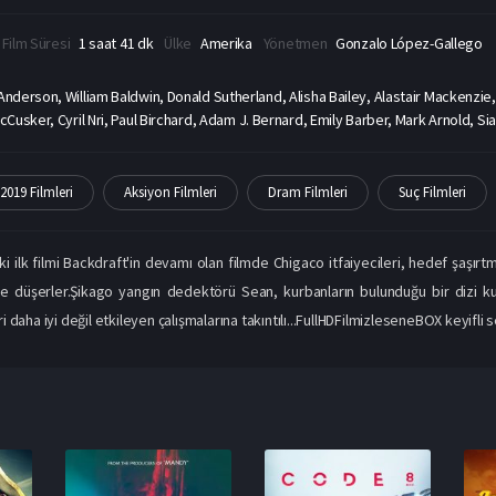
Film Süresi
1 saat 41 dk
Ülke
Amerika
Yönetmen
Gonzalo López-Gallego
Anderson, William Baldwin, Donald Sutherland, Alisha Bailey, Alastair Mackenzie
Cusker, Cyril Nri, Paul Birchard, Adam J. Bernard, Emily Barber, Mark Arnold, Sia
2019 Filmleri
Aksiyon Filmleri
Dram Filmleri
Suç Filmleri
 ilk filmi Backdraft'in devamı olan filmde Chigaco itfaiyecileri, hedef şaşırtm
ine düşerler.Şikago yangın dedektörü Sean, kurbanların bulunduğu bir dizi kun
eri daha iyi değil etkileyen çalışmalarına takıntılı...FullHDFilmizleseneBOX keyifli se