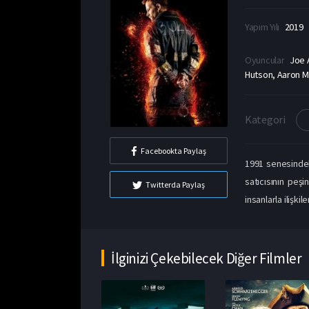
Yapım Yılı
2019
Oyuncular
Joe 
Hutson, Aaron Mc
Kategori
Facebookta Paylaş
1991 senesindeki
satıcısının peş
Twitterda Paylaş
insanlarla ilişkil
İlginizi Çekebilecek Diğer Filmler