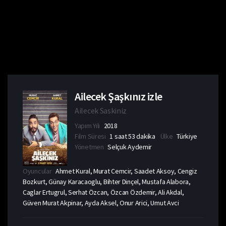
Ailecek Şaşkınız izle
Ailecek Saskiniz
Yapım Yılı
2018
Film Süresi
1 saat 53 dakika
Ülke
Türkiye
Yönetmen
Selçuk Aydemir
Oyuncular
Ahmet Kural, Murat Cemcir, Saadet Aksoy, Cengiz
Bozkurt, Günay Karacaoglu, Bihter Dinçel, Mustafa Alabora,
Caglar Ertugrul, Serhat Özcan, Özcan Özdemir, Ali Akdal,
Güven Murat Akpinar, Ayda Aksel, Onur Arici, Umut Avci