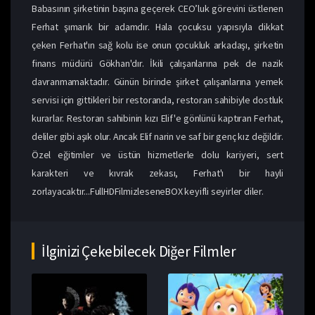
Babasının şirketinin başına geçerek CEO’luk görevini üstlenen
Ferhat şımarık bir adamdır. Hala çocuksu yapısıyla dikkat
çeken Ferhat'ın sağ kolu ise onun çocukluk arkadaşı, şirketin
finans müdürü Gökhan'dır. İkili çalışanlarına pek de nazik
davranmamaktadır. Günün birinde şirket çalışanlarına yemek
servisi için gittikleri bir restoranda, restoran sahibiyle dostluk
kurarlar. Restoran sahibinin kızı Elif'e gönlünü kaptıran Ferhat,
deliler gibi aşık olur. Ancak Elif narin ve saf bir genç kız değildir.
Özel eğitimler ve üstün hizmetlerle dolu kariyeri, sert
karakteri ve kıvrak zekası, Ferhat'ı bir hayli
zorlayacaktır...FullHDFilmizleseneBOX keyifli seyirler diler.
İlginizi Çekebilecek Diğer Filmler