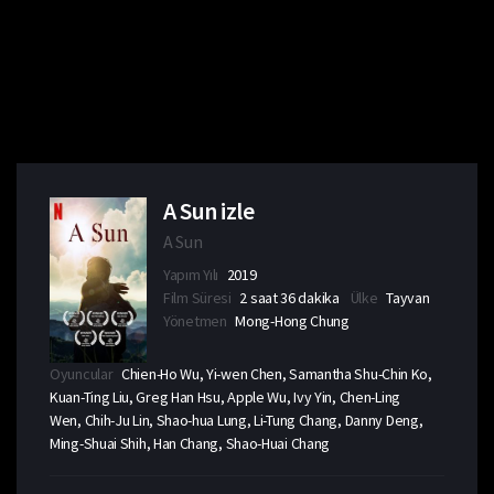
A Sun izle
A Sun
Yapım Yılı
2019
Film Süresi
2 saat 36 dakika
Ülke
Tayvan
Yönetmen
Mong-Hong Chung
Oyuncular
Chien-Ho Wu, Yi-wen Chen, Samantha Shu-Chin Ko,
Kuan-Ting Liu, Greg Han Hsu, Apple Wu, Ivy Yin, Chen-Ling
Wen, Chih-Ju Lin, Shao-hua Lung, Li-Tung Chang, Danny Deng,
Ming-Shuai Shih, Han Chang, Shao-Huai Chang