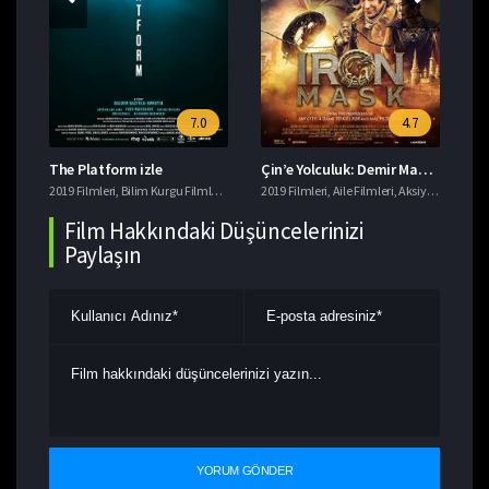
7.0
4.7
The Platform izle
Çin’e Yolculuk: Demir Maskenin Gizemi izle
Da
eri
2019 Filmleri
,
Macera Filmleri
,
Bilim Kurgu Filmleri
,
Gerilim Filmleri
2019 Filmleri
,
imdb 7+ Filmler
,
Aile Filmleri
,
,
Aksiyon Filmleri
Korku Filmleri
201
,
T
,
Film Hakkındaki Düşüncelerinizi
Paylaşın