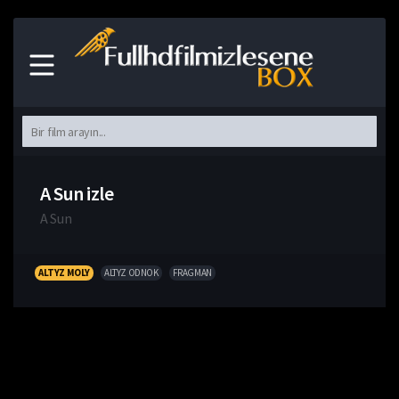
A Sun izle
A Sun
ALTYZ MOLY
ALTYZ ODNOK
FRAGMAN