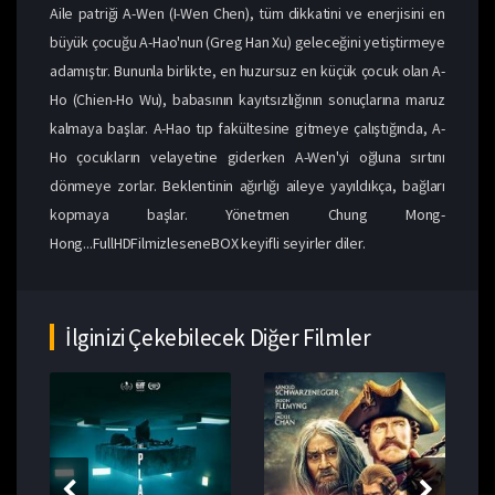
Aile patriği A-Wen (I-Wen Chen), tüm dikkatini ve enerjisini en
büyük çocuğu A-Hao'nun (Greg Han Xu) geleceğini yetiştirmeye
adamıştır. Bununla birlikte, en huzursuz en küçük çocuk olan A-
Ho (Chien-Ho Wu), babasının kayıtsızlığının sonuçlarına maruz
kalmaya başlar. A-Hao tıp fakültesine gitmeye çalıştığında, A-
Ho çocukların velayetine giderken A-Wen'yi oğluna sırtını
dönmeye zorlar. Beklentinin ağırlığı aileye yayıldıkça, bağları
kopmaya başlar. Yönetmen Chung Mong-
Hong...FullHDFilmizleseneBOX keyifli seyirler diler.
İlginizi Çekebilecek Diğer Filmler