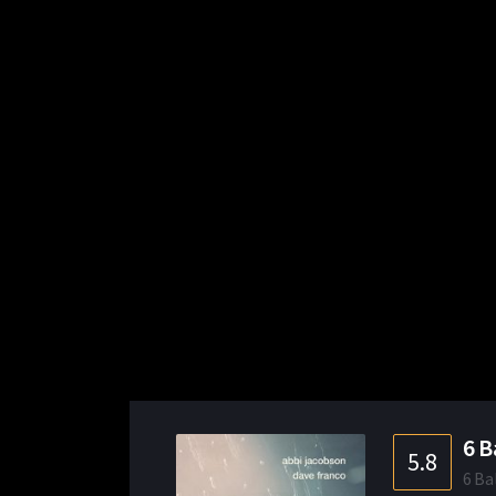
6 B
5.8
6 Ba