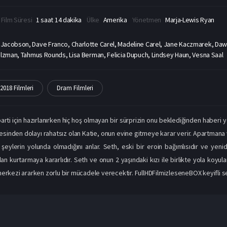
Film Süresi
1 saat 14 dakika
Ülke
Amerika
Yönetmen
Marja-Lewis Ryan
 Jacobson, Dave Franco, Charlotte Carel, Madeline Carel, Jane Kaczmarek, Da
ulzman, Tahmus Rounds, Lisa Berman, Felicia Dupuch, Lindsey Haun, Vesna Saal
2018 Filmleri
Dram Filmleri
arti için hazırlanırken hiç hoş olmayan bir sürprizin onu beklediğinden haberi y
sinden dolayı rahatsız olan Katie, onun evine gitmeye karar verir. Apartmana 
şeylerin yolunda olmadığını anlar. Seth, eski bir eroin bağımlısıdır ve yenid
 kurtarmaya kararlıdır. Seth ve onun 2 yaşındaki kızı ile birlikte yola koyul
erkezi ararken zorlu bir mücadele verecektir. FullHDFilmizleseneBOX keyifli sey