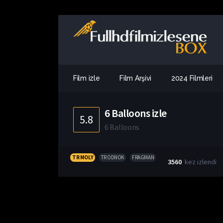
Film izle
Film Arşivi
2024 Filmleri
6 Balloons izle
5.8
6 Balloons
TR MOLY
TR ODNOK
FRAGMAN
3560
kez izlendi