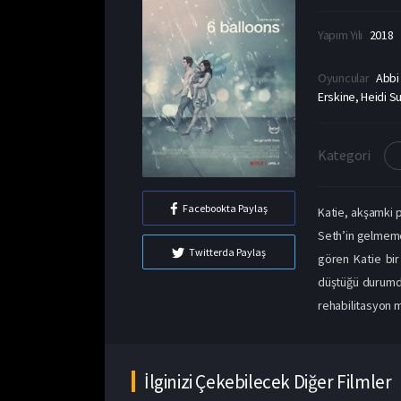
Yapım Yılı
2018
Oyuncular
Abbi
Erskine, Heidi S
Kategori
Facebookta Paylaş
Katie, akşamki p
Seth’in gelmeme
Twitterda Paylaş
gören Katie bir 
düştüğü durumdan
rehabilitasyon m
İlginizi Çekebilecek Diğer Filmler