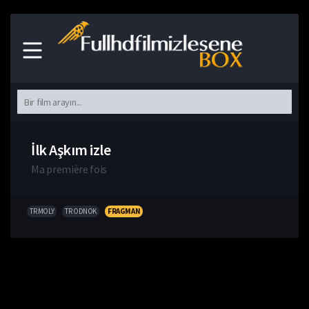
İlk Aşkım izle
Ma première fois
TR MOLY
TR ODNOK
FRAGMAN