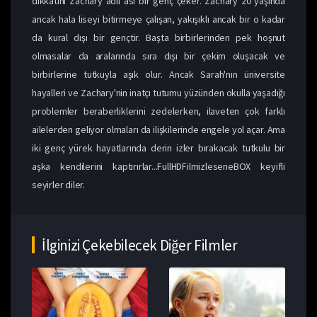
dikkatini Zachary adlı asi bir genç çeker. Zachary 20 yaşında
ancak hala liseyi bitirmeye çalışan, yakışıklı ancak bir o kadar
da kural dışı bir gençtir. Başta birbirlerinden pek hoşnut
olmasalar da aralarında sıra dışı bir çekim oluşacak ve
birbirlerine tutkuyla aşık olur. Ancak Sarah'nın üniversite
hayalleri ve Zachary'nin inatçı tutumu yüzünden okulla yaşadığı
problemler beraberliklerini zedelerken, ilaveten çok farklı
ailelerden geliyor olmaları da ilişkilerinde engele yol açar. Ama
iki genç yürek hayatlarında derin izler bırakacak tutkulu bir
aşka kendilerini kaptırırlar...FullHDFilmizleseneBOX keyifli
seyirler diler.
İlginizi Çekebilecek Diğer Filmler