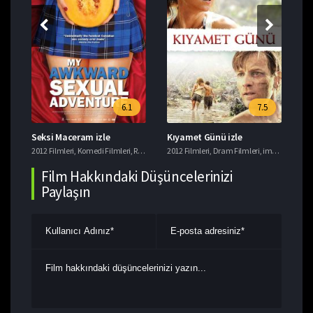
6.1
7.5
Seksi Maceram izle
Kıyamet Günü izle
Ça
rgu Filmleri
2012 Filmleri
,
Macera Filmleri
,
Komedi Filmleri
,
Romantik Filmler
2012 Filmleri
,
Dram Filmleri
,
imdb 7+ Filmler
201
Film Hakkındaki Düşüncelerinizi
Paylaşın