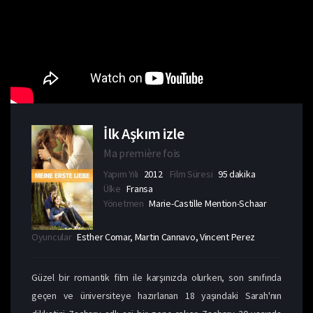
İlk Aşkım izle
Ma première fois
Yapım Yılı
2012
Film Süresi
95 dakika
Ülke
Fransa
Yönetmen
Marie-Castille Mention-Schaar
Oyuncular
Esther Comar, Martin Cannavo, Vincent Perez
Güzel bir romantik film ile karşınızda olurken, son sınıfında
geçen ve üniversiteye hazırlanan 18 yaşındaki Sarah'nın