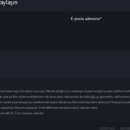
Paylaşın
et sizlere eşsiz fırsatlar sunuyor. Merak ettiğiniz ve dublajını bulamadığınız pek çok filmi
tür
ğun olarak
film izle
me sitelerinin rahatsız edici reklamları ile dolduğu şu günlerde, reklamlar
m zevkini paramparça ederken tek tuşla reklamsız film izlemeyi kim istemez? Herşeyi hazırlay
düşünün. Macera başlıyor. Fullhdfilmizlesenebox.net iyi seyirler diler.
zleseneBOX. Tüm hakları saklıdır.
hd film izle
full hd 