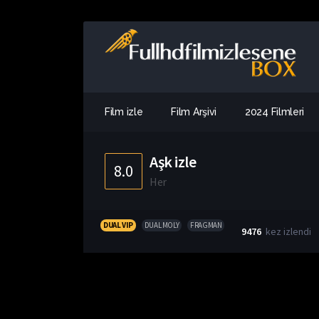
Film izle
Film Arşivi
2024 Filmleri
Aşk izle
8.0
Her
DUAL VIP
DUAL MOLY
FRAGMAN
9476
kez izlendi