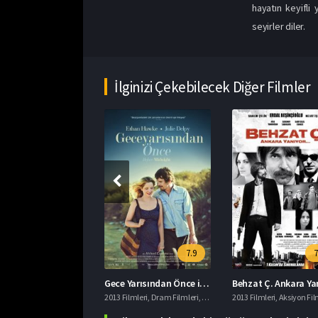
hayatın keyifli
seyirler diler.
İlginizi Çekebilecek Diğer Filmler
6.3
7.9
7
Muhteşem ve Kudretli Oz izle
Gece Yarısından Önce izle
lmleri
,
Aile Filmleri
,
Fantastik Filmler
2013 Filmleri
,
Macera Filmleri
,
Dram Filmleri
,
imdb 7+ Filmler
2013 Filmleri
,
Romantik Filmler
,
Aksiyon Film