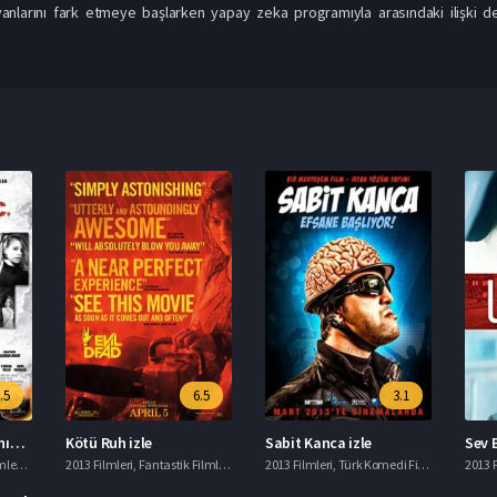
 yanlarını fark etmeye başlarken yapay zeka programıyla arasındaki ilişki de
.5
6.5
3.1
Behzat Ç. Ankara Yanıyor izle
Kötü Ruh izle
Sabit Kanca izle
Sev B
leri
,
imdb 7+ Filmler
2013 Filmleri
,
Macera Filmleri
,
Fantastik Filmler
,
Suç Filmleri
,
Gerilim Filmleri
2013 Filmleri
,
Yerli Filmler
,
Korku Filmleri
,
Türk Komedi Filmleri
,
Yerli Fil
2013 F