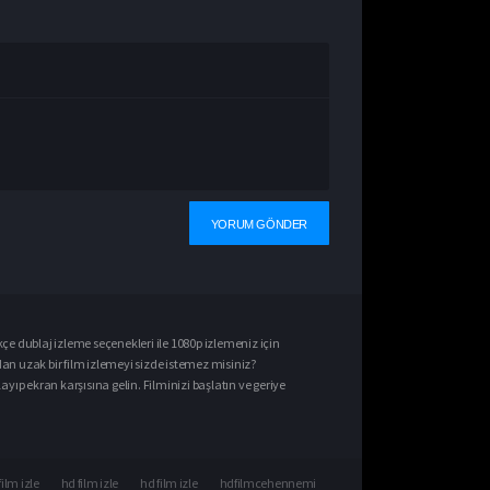
kçe dublaj izle
me seçenekleri ile
1080p izle
meniz için
dan uzak bir film izlemeyi sizde istemez misiniz?
ıp ekran karşısına gelin. Filminizi başlatın ve geriye
film izle
hd film izle
hd film izle
hdfilmcehennemi