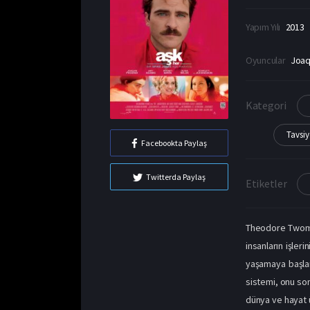
Yapım Yılı
2013
Oyuncular
Joaq
Kategori
Tavsiy
Facebookta Paylaş
Twitterda Paylaş
Etiketler
Theodore Twombl
insanların işler
yaşamaya başlar 
sistemi, onu son
dünya ve hayat ü