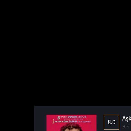
Aşk
8.0
Her