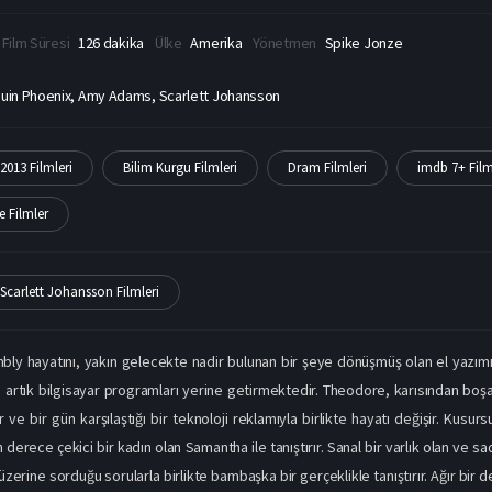
Film Süresi
126 dakika
Ülke
Amerika
Yönetmen
Spike Jonze
uin Phoenix, Amy Adams, Scarlett Johansson
2013 Filmleri
Bilim Kurgu Filmleri
Dram Filmleri
imdb 7+ Film
e Filmler
Scarlett Johansson Filmleri
y hayatını, yakın gelecekte nadir bulunan bir şeye dönüşmüş olan el yazımı
ini artık bilgisayar programları yerine getirmektedir. Theodore, karısından b
ve bir gün karşılaştığı bir teknoloji reklamıyla birlikte hayatı değişir. Kusu
 derece çekici bir kadın olan Samantha ile tanıştırır. Sanal bir varlık olan ve
zerine sorduğu sorularla birlikte bambaşka bir gerçeklikle tanıştırır. Ağır bi