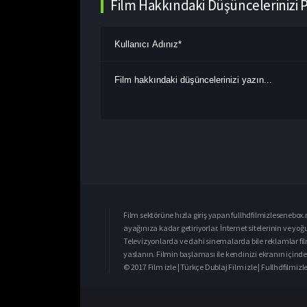
Film Hakkındaki Düşüncelerinizi 
Film sektörüne hızla giriş yapan fullhdfilmizlesenebox.n
ayağınıza kadar getiriyorlar. İnternet sitelerinin ve yo
Televizyonlarda ve dahi sinemalarda bile reklamlar fil
yaslanın. Filmin başlaması ile kendinizi ekranın içinde 
© 2017 Film izle | Türkçe Dublaj Film izle | Fullhdfilmi