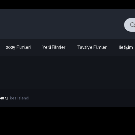
2025 Filmleri
Yerli Filmler
Tavsiye Filmler
İletişim
4071
kez izlendi