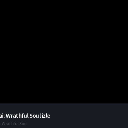
ai: Wrathful Soul izle
i: Wrathful Soul