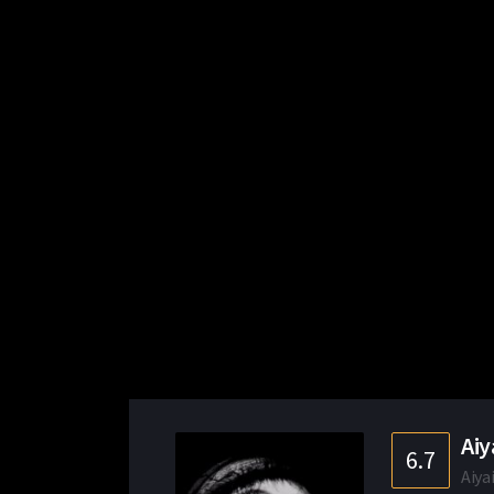
Aiy
6.7
Aiya