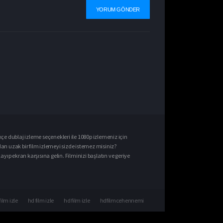
kçe dublaj izle
me seçenekleri ile
1080p izle
meniz için
dan uzak bir film izlemeyi sizde istemez misiniz?
ıp ekran karşısına gelin. Filminizi başlatın ve geriye
film izle
hd film izle
hd film izle
hdfilmcehennemi