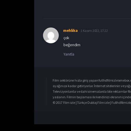
mehlika
1 Kasım 2022, 17:22
çok
beğendim
Yanıtla
Film sektörüne hızla giriş yapan fullhdfilmizlesenebox.n
ayağınıza kadar getiriyorlar. İnternet sitelerinin ve yo
Televizyonlarda ve dahi sinemalarda bile reklamlar fil
yaslanın. Filmin başlaması ile kendinizi ekranın içinde 
© 2017 Film izle | Türkçe Dublaj Film izle | Fullhdfilmi