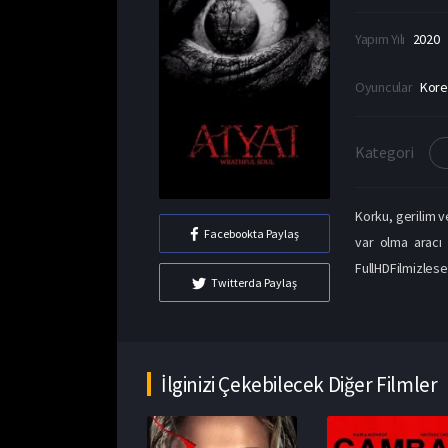
Yapım Yılı
2020
Oyuncular
Korey
Kategori
Korku, gerilim v
Facebookta Paylaş
var olma aracı h
FullHDFilmizlese
Twitterda Paylaş
İlginizi Çekebilecek Diğer Filmler