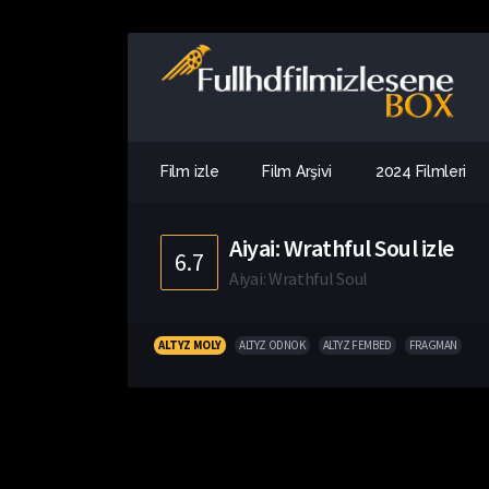
Film izle
Film Arşivi
2024 Filmleri
Aiyai: Wrathful Soul izle
6.7
Aiyai: Wrathful Soul
ALTYZ MOLY
ALTYZ ODNOK
ALTYZ FEMBED
FRAGMAN