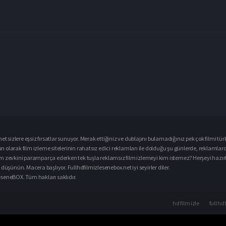
et sizlere eşsiz fırsatlar sunuyor. Merak ettiğiniz ve dublajını bulamadığınız pek çok filmi
tür
ğun olarak
film izle
me sitelerinin rahatsız edici reklamları ile dolduğu şu günlerde, reklamlar
m zevkini paramparça ederken tek tuşla reklamsız film izlemeyi kim istemez? Herşeyi hazırlay
düşünün. Macera başlıyor. Fullhdfilmizlesenebox.net iyi seyirler diler.
zleseneBOX. Tüm hakları saklıdır.
hd film izle
full hd 