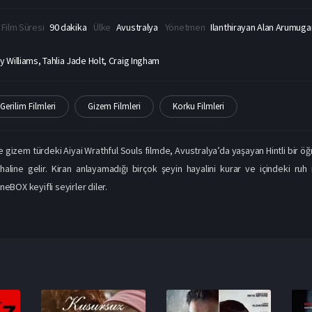
Film Süresi
90 dakika
Ülke
Avustralya
Yönetmen
Ilanthirayan Alan Arumug
 Williams, Tahlia Jade Holt, Craig Ingham
Gerilim Filmleri
Gizem Filmleri
Korku Filmleri
e gizem türdeki Aiyai Wrathful Souls filmde, Avustralya’da yaşayan Hintli bir öğre
aline gelir. Kiran anlayamadığı birçok şeyin hayalini kurar ve içindeki ruh int
neBOX keyifli seyirler diler.