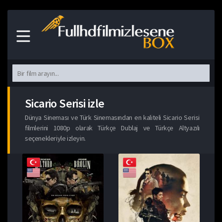
Sicario Serisi izle
Dünya Sineması ve Türk Sinemasından en kaliteli Sicario Serisi
filmlerini 1080p olarak Türkçe Dublaj ve Türkçe Altyazılı
seçenekleriyle izleyin.