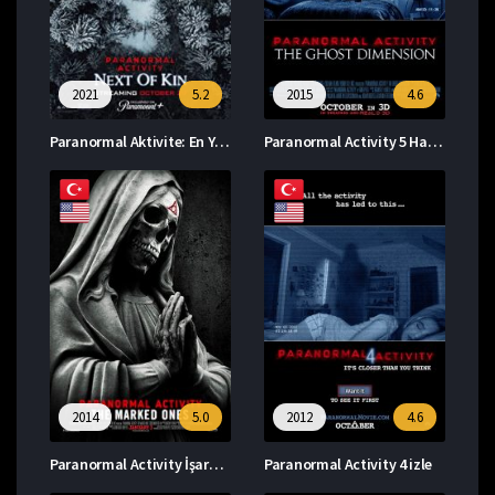
2021
5.2
2015
4.6
Paranormal Aktivite: En Yakın Akraba izle
Paranormal Activity 5 Hayalet Boyutu izle
2014
5.0
2012
4.6
Paranormal Activity İşaretliler izle
Paranormal Activity 4 izle