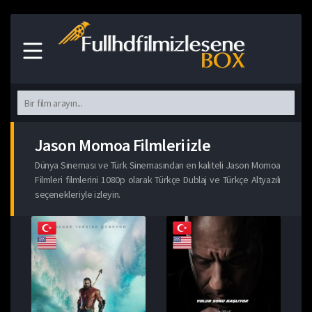
Jason Momoa Filmleri izle
Dünya Sineması ve Türk Sinemasından en kaliteli Jason Momoa
Filmleri filmlerini 1080p olarak Türkçe Dublaj ve Türkçe Altyazılı
seçenekleriyle izleyin.