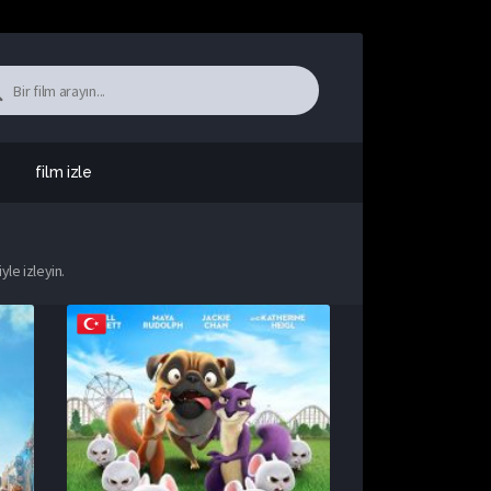
film izle
yle izleyin.