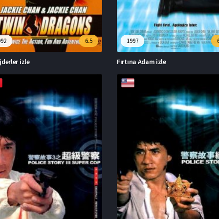
992
6.5
1997
jderler izle
Fırtına Adam izle