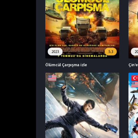
2023
5.3
2
Ölümcül Çarpışma izle