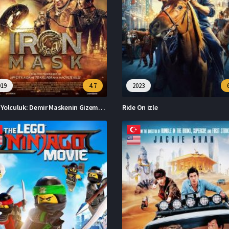
019
4.7
2023
Çin’e Yolculuk: Demir Maskenin Gizemi izle
Ride On izle