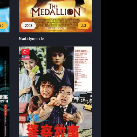
6.2
2003
5.3
Madalyon izle