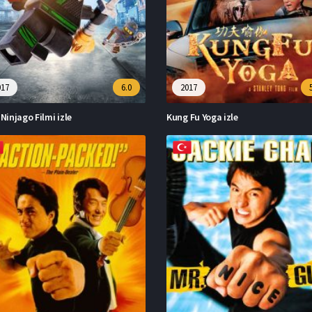
017
6.0
2017
Ninjago Filmi izle
Kung Fu Yoga izle