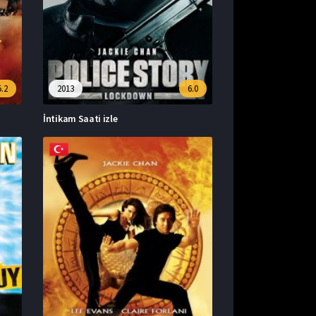
5.2
2013
6.0
İntikam Saati izle