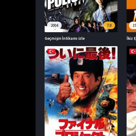
2004
7.0
1
Geçmişin İntikamı izle
İkiz E