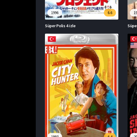
1996
6.6
1
Süper Polis 4 izle
Süper
1993
6.4
2