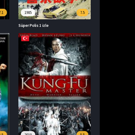
7.1
1985
7.5
Süper Polis 1 izle
5.5
2010
5.5