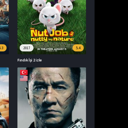
6.3
2017
5.4
Fındık İşi 2 izle