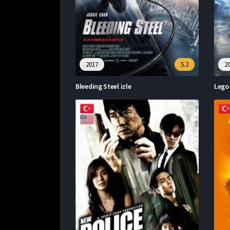
2017
5.2
2
Bleeding Steel izle
Lego 