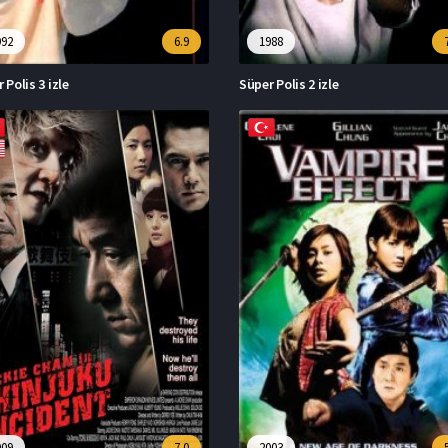
992
6.9
1988
 Polis 3 izle
Süper Polis 2 izle
009
7.0
2003